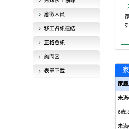
逃逸移工協尋
應徵人員
移工資訊連結
正格會訊
詢問函
家
表單下載
家庭
未滿
6歲
未滿