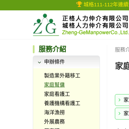
城格111-112年連續榮獲評
服務介紹
服務
申辦條件
家
製造業外籍移工
家庭幫傭
家庭看護工
家
養護機構看護工
海洋漁撈
家
外展農務