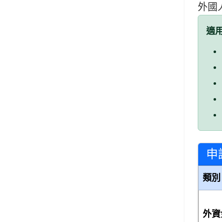
外國
適
申
類別
外資