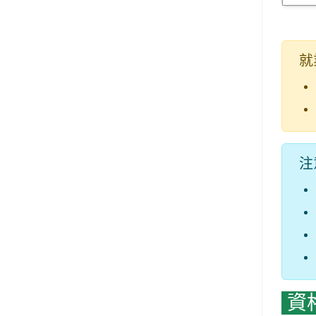
就
注
資