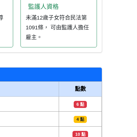
監護人資格
尊
未滿12歲子女符合民法第
1091條， 可由監護人擔任
雇主。
點數
6 點
4 點
10 點