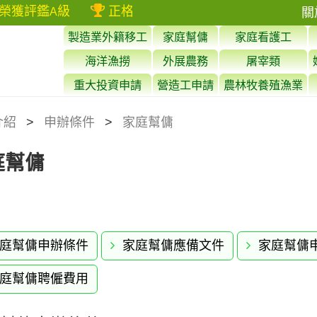
鑑
級
正格榮獲112年評鑑
級
A
A
關
製造業外籍移工
家庭幫傭
家庭看護工
海洋漁撈
外展農務
屠宰類
重大投資申請
營造工申請
農林牧養殖漁業
介紹
申辦條件
家庭幫傭
庭幫傭
庭幫傭申辦條件
家庭幫傭應備文件
家庭幫傭
庭幫傭聘僱費用