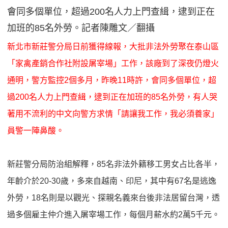
會同多個單位，超過200名人力上門查緝，逮到正在
加班的85名外勞。記者陳雕文／翻攝
新北市新莊警分局日前獲得線報，大批非法外勞聚在泰山區
「家禽產銷合作社附設屠宰場」工作，該廠到了深夜仍燈火
通明，警方監控2個多月，昨晚11時許，會同多個單位，超
過200名人力上門查緝，逮到正在加班的85名外勞，有人哭
著用不流利的中文向警方求情「請讓我工作，我必須養家」
員警一陣鼻酸。
新莊警分局防治組解釋，85名非法外籍移工男女占比各半，
年齡介於20-30歲，多來自越南、印尼，其中有67名是逃逸
外勞，18名則是以觀光、探親名義來台後非法居留台灣，透
過多個雇主仲介進入屠宰場工作，每個月薪水約2萬5千元。