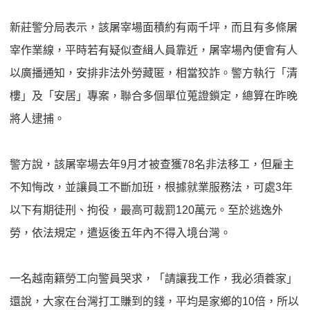
新莊警分局表示，該屠宰場面積約有兩千坪，而且有多條屠
宰作業線，平時若有疑似查緝人員靠近，屠宰場內便會有人
以廣播通知，安排非法外勞藏匿，相當狡詐。警方執行「清
樓」及「安居」專案，聯合多個單位蒐證鎖定，總算在昨晚
將人逮捕。
警方說，該屠宰場去年9月才被查獲78名非法移工，但雇主
不知悔改，並讓員工不斷加班，根據就業服務法，可處3年
以下有期徒刑、拘役，最高可裁罰120萬元。至於逃逸外
勞，依法規定，遣返後五年內不得入境台灣。
一名越南籍勞工向警員哭求，「請讓我工作，我必須養家」
還說，大家在台灣打工賺到的錢，平均是家鄉的10倍，所以