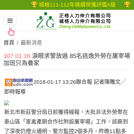
城格111-112年連續榮獲評鑑
級
正
A
首頁
最新消息
107.01.16
淚眼求警放過 85名逃逸外勞在屠宰場
加班只為養家
2018-01-17 13:26聯合報 記者陳雕文╱
即時報導
新北市新莊警分局日前獲得線報，大批非法外勞聚在
泰山區「家禽產銷合作社附設屠宰場」工作，該廠到
了深夜仍燈火通明，警方監控2個多月，昨晚11點多