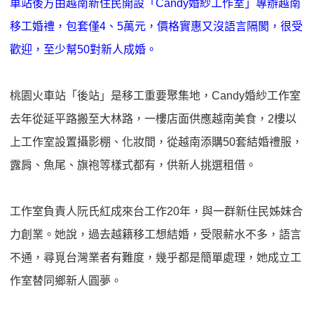
車站後方由越南新住民開設「Candy婚紗工作室」專辦越南
移工婚禮，包套僅4、5萬元，價格實惠又沒語言隔閡，很受
歡迎，至少幫50對新人成婚。
桃園火車站「後站」是移工重要聚集地，Candy婚紗工作室
去年從延平路搬至大林路，一樓店面供應越南美食，2樓以
上工作室設置攝影棚、化妝間，從越南添購50套結婚禮服，
露肩、魚尾、旗袍等樣式都有，供新人挑選租借。
工作室負責人阮氏紅成來台工作20年，與一群新住民姊妹合
力創業。她說，過去越籍移工想結婚，受限薪水不多，語言
不通，尋覓台灣業者有難度，幾乎都是簡單處理，她成立工
作室替同鄉新人圓夢。